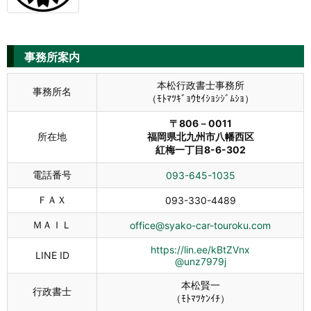
事務所案内
本松行政書士事務所
事務所名
（ﾓﾄﾏﾂｷﾞｮｳｾｲｼｮｼｼﾞﾑｼｮ）
〒806－0011
所在地
福岡県北九州市八幡西区
紅梅一丁目8-6-302
電話番号
093-645-1035
ＦＡＸ
093-330-4489
ＭＡＩＬ
office@syako-car-touroku.com
https://lin.ee/kBtZVnx
LINE ID
@unz7979j
本松賢一
行政書士
（ﾓﾄﾏﾂｹﾝｲﾁ）