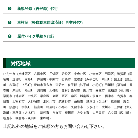
新規登録（再登録）代行
車検証（軽自動車届出済証）再交付代行
原付バイク手続き代行
対応地域
北九州市（八幡西区 八幡東区 戸畑区 若松区 小倉北区 小倉南区 門司区）遠賀郡（岡
垣町 遠賀町 水巻町 芦屋町）中間市 行橋市 京都郡（みやこ町 苅田町）築上郡（築上
町 吉富町 上毛町）豊前市直方市 宮若市 鞍手郡（鞍手町 小竹町）田川郡（福智町 香
春町 糸田町 添田町 川崎町 大任町 赤村）飯塚市 田川市 嘉麻市 嘉穂郡（桂川町）
福岡市（博多区 中央区 早良区 東区 西区 南区 城南区）宗像市 福津市 古賀市 春
日市 太宰府市 大野城市 那珂川市 筑紫野市 糸島市 糟屋郡（久山町 篠栗町 志免
町 須惠町 宇美町 新宮町 粕屋町）小郡市 久留米市 うきは市 大川市 三井郡（大刀
洗町）三潴郡（大木町） 筑後市 八女市 柳川市 みやま市 大牟田市 八女郡（広川町）
朝倉市 朝倉郡（筑前町 東峰村）
上記以外の地域をご依頼の方もお問い合わせ下さい。