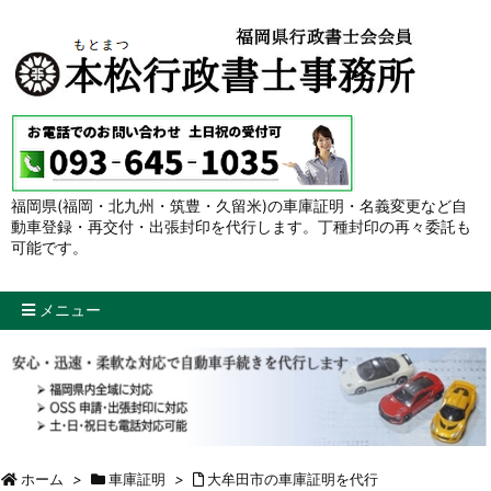
福岡県(福岡・北九州・筑豊・久留米)の車庫証明・名義変更など自
動車登録・再交付・出張封印を代行します。丁種封印の再々委託も
可能です。
メニュー
ホーム
>
車庫証明
>
大牟田市の車庫証明を代行