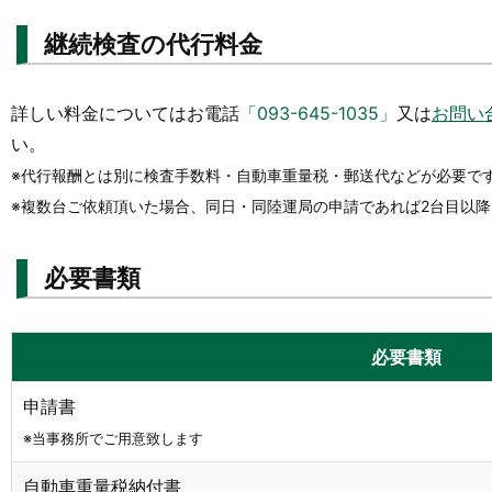
継続検査の代行料金
詳しい料金についてはお電話
「093-645-1035」
又は
お問い
い。
※代行報酬とは別に検査手数料・自動車重量税・郵送代などが必要で
※複数台ご依頼頂いた場合、同日・同陸運局の申請であれば2台目以
必要書類
必要書類
申請書
※当事務所でご用意致します
自動車重量税納付書