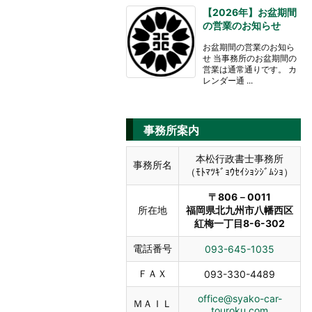
【2026年】お盆期間
の営業のお知らせ
お盆期間の営業のお知ら
せ 当事務所のお盆期間の
営業は通常通りです。 カ
レンダー通 ...
事務所案内
本松行政書士事務所
事務所名
（ﾓﾄﾏﾂｷﾞｮｳｾｲｼｮｼｼﾞﾑｼｮ）
〒806－0011
所在地
福岡県北九州市八幡西区
紅梅一丁目8-6-302
電話番号
093-645-1035
ＦＡＸ
093-330-4489
office@syako-car-
ＭＡＩＬ
touroku.com