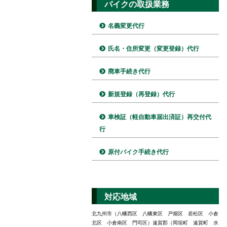
バイクの取扱業務
名義変更代行
氏名・住所変更（変更登録）代行
廃車手続き代行
新規登録（再登録）代行
車検証（軽自動車届出済証）再交付代
行
原付バイク手続き代行
対応地域
北九州市（八幡西区 八幡東区 戸畑区 若松区 小倉
北区 小倉南区 門司区）遠賀郡（岡垣町 遠賀町 水