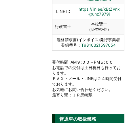
https://lin.ee/kBtZVnx
LINE ID
@unz7979j
本松賢一
行政書士
（ﾓﾄﾏﾂｹﾝｲﾁ）
適格請求書(インボイス)発行事業者
登録番号：
T9810321597054
受付時間 AM９:００～PM５:００
お電話での受付は土日祝日も行ってお
ります。
ＦＡＸ・メール・LINEは２４時間受付
ております。
お気軽にお問い合わせください。
最寄り駅：ＪＲ黒崎駅
普通車の取扱業務