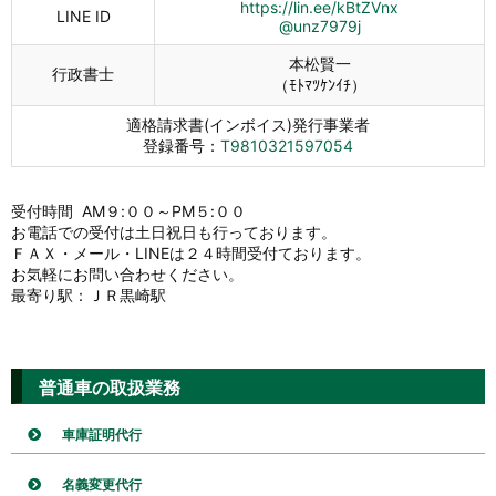
https://lin.ee/kBtZVnx
LINE ID
@unz7979j
本松賢一
行政書士
（ﾓﾄﾏﾂｹﾝｲﾁ）
適格請求書(インボイス)発行事業者
登録番号：
T9810321597054
受付時間 AM９:００～PM５:００
お電話での受付は土日祝日も行っております。
ＦＡＸ・メール・LINEは２４時間受付ております。
お気軽にお問い合わせください。
最寄り駅：ＪＲ黒崎駅
普通車の取扱業務
車庫証明代行
名義変更代行