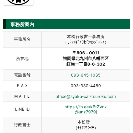
事務所案内
本松行政書士事務所
事務所名
（ﾓﾄﾏﾂｷﾞｮｳｾｲｼｮｼｼﾞﾑｼｮ）
〒806－0011
所在地
福岡県北九州市八幡西区
紅梅一丁目8-6-302
電話番号
093-645-1035
ＦＡＸ
093-330-4489
ＭＡＩＬ
office@syako-car-touroku.com
https://lin.ee/kBtZVnx
LINE ID
@unz7979j
本松賢一
行政書士
（ﾓﾄﾏﾂｹﾝｲﾁ）