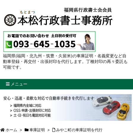
福岡県(福岡・北九州・筑豊・久留米)の車庫証明・名義変更など自
動車登録・再交付・出張封印を代行します。丁種封印の再々委託も
可能です。
メニュー
ホーム
>
車庫証明
>
みやこ町の車庫証明を代行