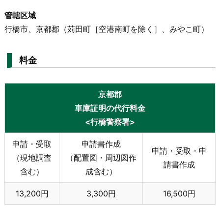
管轄区域
行橋市、京都郡（苅田町［空港南町を除く］、みやこ町）
料金
京都郡
車庫証明の代行料金
<行橋警察署>
申請・受取
申請書作成
申請・受取・申
（現地調査
（配置図・周辺図作
請書作成
含む）
成含む）
13,200円
3,300円
16,500円