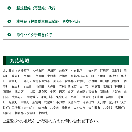
新規登録（再登録）代行
車検証（軽自動車届出済証）再交付代行
原付バイク手続き代行
対応地域
北九州市（八幡西区 八幡東区 戸畑区 若松区 小倉北区 小倉南区 門司区）遠賀郡（岡
垣町 遠賀町 水巻町 芦屋町）中間市 行橋市 京都郡（みやこ町 苅田町）築上郡（築上
町 吉富町 上毛町）豊前市直方市 宮若市 鞍手郡（鞍手町 小竹町）田川郡（福智町 香
春町 糸田町 添田町 川崎町 大任町 赤村）飯塚市 田川市 嘉麻市 嘉穂郡（桂川町）
福岡市（博多区 中央区 早良区 東区 西区 南区 城南区）宗像市 福津市 古賀市 春
日市 太宰府市 大野城市 那珂川市 筑紫野市 糸島市 糟屋郡（久山町 篠栗町 志免
町 須惠町 宇美町 新宮町 粕屋町）小郡市 久留米市 うきは市 大川市 三井郡（大刀
洗町）三潴郡（大木町） 筑後市 八女市 柳川市 みやま市 大牟田市 八女郡（広川町）
朝倉市 朝倉郡（筑前町 東峰村）
上記以外の地域をご依頼の方もお問い合わせ下さい。