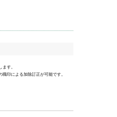
します。
の職印による加除訂正が可能です。