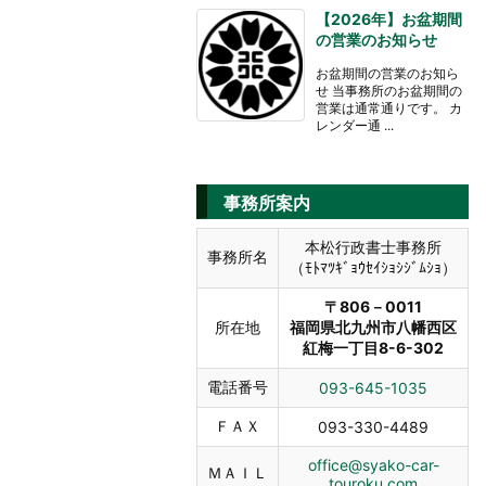
【2026年】お盆期間
の営業のお知らせ
お盆期間の営業のお知ら
せ 当事務所のお盆期間の
営業は通常通りです。 カ
レンダー通 ...
事務所案内
本松行政書士事務所
事務所名
（ﾓﾄﾏﾂｷﾞｮｳｾｲｼｮｼｼﾞﾑｼｮ）
〒806－0011
所在地
福岡県北九州市八幡西区
紅梅一丁目8-6-302
電話番号
093-645-1035
ＦＡＸ
093-330-4489
office@syako-car-
ＭＡＩＬ
touroku.com