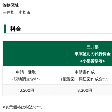
管轄区域
三井郡、小郡市
料金
三井郡
車庫証明の代行料金
<小郡警察署>
申請・受取
申請書作成
（現地調査含む）
（配置図・周辺図作成含む）
16,500円
3,300円
※表示価格は税込です。