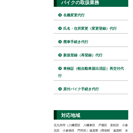
バイクの取扱業務
名義変更代行
氏名・住所変更（変更登録）代行
廃車手続き代行
新規登録（再登録）代行
車検証（軽自動車届出済証）再交付代
行
原付バイク手続き代行
対応地域
北九州市（八幡西区 八幡東区 戸畑区 若松区 小倉
北区 小倉南区 門司区）遠賀郡（岡垣町 遠賀町 水