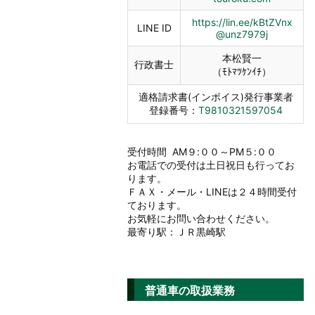
https://lin.ee/kBtZVnx
LINE ID
@unz7979j
本松賢一
行政書士
（ﾓﾄﾏﾂｹﾝｲﾁ）
適格請求書(インボイス)発行事業者
登録番号：
T9810321597054
受付時間 AM９:００～PM５:００
お電話での受付は土日祝日も行ってお
ります。
ＦＡＸ・メール・LINEは２４時間受付
ております。
お気軽にお問い合わせください。
最寄り駅：ＪＲ黒崎駅
普通車の取扱業務