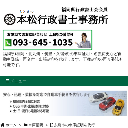
福岡県(福岡・北九州・筑豊・久留米)の車庫証明・名義変更など自
動車登録・再交付・出張封印を代行します。丁種封印の再々委託も
可能です。
メニュー
ホーム
>
車庫証明
>
糸島市の車庫証明を代行