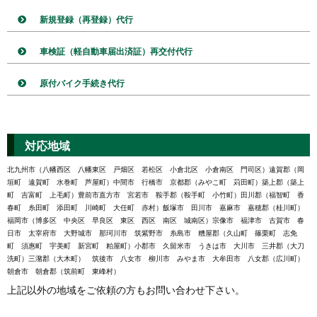
新規登録（再登録）代行
車検証（軽自動車届出済証）再交付代行
原付バイク手続き代行
対応地域
北九州市（八幡西区 八幡東区 戸畑区 若松区 小倉北区 小倉南区 門司区）遠賀郡（岡
垣町 遠賀町 水巻町 芦屋町）中間市 行橋市 京都郡（みやこ町 苅田町）築上郡（築上
町 吉富町 上毛町）豊前市直方市 宮若市 鞍手郡（鞍手町 小竹町）田川郡（福智町 香
春町 糸田町 添田町 川崎町 大任町 赤村）飯塚市 田川市 嘉麻市 嘉穂郡（桂川町）
福岡市（博多区 中央区 早良区 東区 西区 南区 城南区）宗像市 福津市 古賀市 春
日市 太宰府市 大野城市 那珂川市 筑紫野市 糸島市 糟屋郡（久山町 篠栗町 志免
町 須惠町 宇美町 新宮町 粕屋町）小郡市 久留米市 うきは市 大川市 三井郡（大刀
洗町）三潴郡（大木町） 筑後市 八女市 柳川市 みやま市 大牟田市 八女郡（広川町）
朝倉市 朝倉郡（筑前町 東峰村）
上記以外の地域をご依頼の方もお問い合わせ下さい。