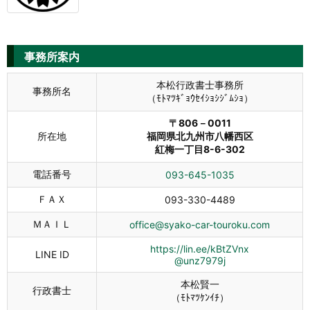
事務所案内
本松行政書士事務所
事務所名
（ﾓﾄﾏﾂｷﾞｮｳｾｲｼｮｼｼﾞﾑｼｮ）
〒806－0011
所在地
福岡県北九州市八幡西区
紅梅一丁目8-6-302
電話番号
093-645-1035
ＦＡＸ
093-330-4489
ＭＡＩＬ
office@syako-car-touroku.com
https://lin.ee/kBtZVnx
LINE ID
@unz7979j
本松賢一
行政書士
（ﾓﾄﾏﾂｹﾝｲﾁ）