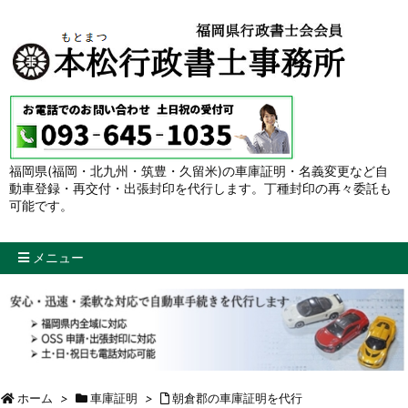
福岡県(福岡・北九州・筑豊・久留米)の車庫証明・名義変更など自
動車登録・再交付・出張封印を代行します。丁種封印の再々委託も
可能です。
メニュー
ホーム
>
車庫証明
>
朝倉郡の車庫証明を代行