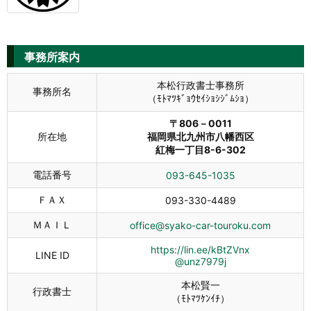
事務所案内
本松行政書士事務所
事務所名
（ﾓﾄﾏﾂｷﾞｮｳｾｲｼｮｼｼﾞﾑｼｮ）
〒806－0011
所在地
福岡県北九州市八幡西区
紅梅一丁目8-6-302
電話番号
093-645-1035
ＦＡＸ
093-330-4489
ＭＡＩＬ
office@syako-car-touroku.com
https://lin.ee/kBtZVnx
LINE ID
@unz7979j
本松賢一
行政書士
（ﾓﾄﾏﾂｹﾝｲﾁ）