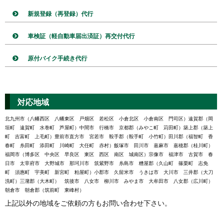
新規登録（再登録）代行
車検証（軽自動車届出済証）再交付代行
原付バイク手続き代行
対応地域
北九州市（八幡西区 八幡東区 戸畑区 若松区 小倉北区 小倉南区 門司区）遠賀郡（岡
垣町 遠賀町 水巻町 芦屋町）中間市 行橋市 京都郡（みやこ町 苅田町）築上郡（築上
町 吉富町 上毛町）豊前市直方市 宮若市 鞍手郡（鞍手町 小竹町）田川郡（福智町 香
春町 糸田町 添田町 川崎町 大任町 赤村）飯塚市 田川市 嘉麻市 嘉穂郡（桂川町）
福岡市（博多区 中央区 早良区 東区 西区 南区 城南区）宗像市 福津市 古賀市 春
日市 太宰府市 大野城市 那珂川市 筑紫野市 糸島市 糟屋郡（久山町 篠栗町 志免
町 須惠町 宇美町 新宮町 粕屋町）小郡市 久留米市 うきは市 大川市 三井郡（大刀
洗町）三潴郡（大木町） 筑後市 八女市 柳川市 みやま市 大牟田市 八女郡（広川町）
朝倉市 朝倉郡（筑前町 東峰村）
上記以外の地域をご依頼の方もお問い合わせ下さい。