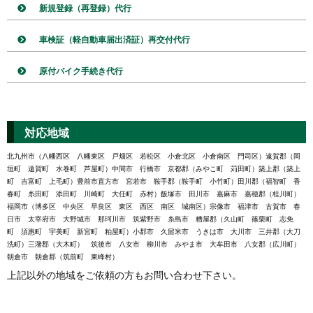
新規登録（再登録）代行
車検証（軽自動車届出済証）再交付代行
原付バイク手続き代行
対応地域
北九州市（八幡西区 八幡東区 戸畑区 若松区 小倉北区 小倉南区 門司区）遠賀郡（岡
垣町 遠賀町 水巻町 芦屋町）中間市 行橋市 京都郡（みやこ町 苅田町）築上郡（築上
町 吉富町 上毛町）豊前市直方市 宮若市 鞍手郡（鞍手町 小竹町）田川郡（福智町 香
春町 糸田町 添田町 川崎町 大任町 赤村）飯塚市 田川市 嘉麻市 嘉穂郡（桂川町）
福岡市（博多区 中央区 早良区 東区 西区 南区 城南区）宗像市 福津市 古賀市 春
日市 太宰府市 大野城市 那珂川市 筑紫野市 糸島市 糟屋郡（久山町 篠栗町 志免
町 須惠町 宇美町 新宮町 粕屋町）小郡市 久留米市 うきは市 大川市 三井郡（大刀
洗町）三潴郡（大木町） 筑後市 八女市 柳川市 みやま市 大牟田市 八女郡（広川町）
朝倉市 朝倉郡（筑前町 東峰村）
上記以外の地域をご依頼の方もお問い合わせ下さい。