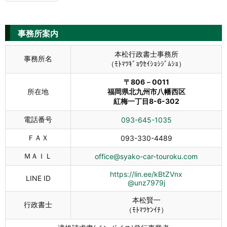
事務所案内
本松行政書士事務所
事務所名
（ﾓﾄﾏﾂｷﾞｮｳｾｲｼｮｼｼﾞﾑｼｮ）
〒806－0011
所在地
福岡県北九州市八幡西区
紅梅一丁目8-6-302
電話番号
093-645-1035
ＦＡＸ
093-330-4489
ＭＡＩＬ
office@syako-car-touroku.com
https://lin.ee/kBtZVnx
LINE ID
@unz7979j
本松賢一
行政書士
（ﾓﾄﾏﾂｹﾝｲﾁ）