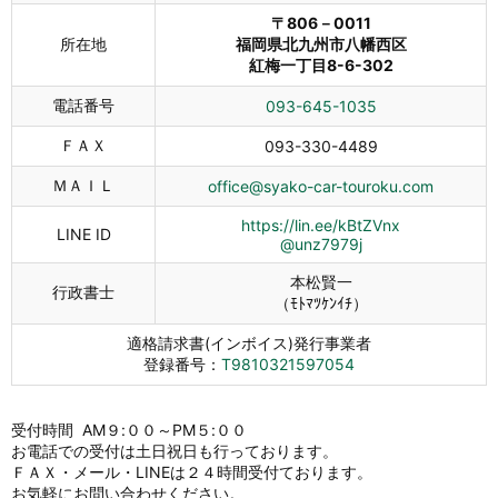
〒806－0011
所在地
福岡県北九州市八幡西区
紅梅一丁目8-6-302
電話番号
093-645-1035
ＦＡＸ
093-330-4489
ＭＡＩＬ
office@syako-car-touroku.com
https://lin.ee/kBtZVnx
LINE ID
@unz7979j
本松賢一
行政書士
（ﾓﾄﾏﾂｹﾝｲﾁ）
適格請求書(インボイス)発行事業者
登録番号：
T9810321597054
受付時間 AM９:００～PM５:００
お電話での受付は土日祝日も行っております。
ＦＡＸ・メール・LINEは２４時間受付ております。
お気軽にお問い合わせください。