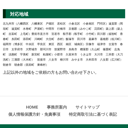
対応地域
北九州市（八幡西区 八幡東区 戸畑区 若松区 小倉北区 小倉南区 門司区）遠賀郡（岡
垣町 遠賀町 水巻町 芦屋町）中間市 行橋市 京都郡（みやこ町 苅田町）築上郡（築上
町 吉富町 上毛町）豊前市直方市 宮若市 鞍手郡（鞍手町 小竹町）田川郡（福智町 香
春町 糸田町 添田町 川崎町 大任町 赤村）飯塚市 田川市 嘉麻市 嘉穂郡（桂川町）
福岡市（博多区 中央区 早良区 東区 西区 南区 城南区）宗像市 福津市 古賀市 春
日市 太宰府市 大野城市 那珂川市 筑紫野市 糸島市 糟屋郡（久山町 篠栗町 志免
町 須惠町 宇美町 新宮町 粕屋町）小郡市 久留米市 うきは市 大川市 三井郡（大刀
洗町）三潴郡（大木町） 筑後市 八女市 柳川市 みやま市 大牟田市 八女郡（広川町）
朝倉市 朝倉郡（筑前町 東峰村）
上記以外の地域をご依頼の方もお問い合わせ下さい。
HOME
事務所案内
サイトマップ
個人情報保護方針・免責事項
特定商取引法に基づく表記