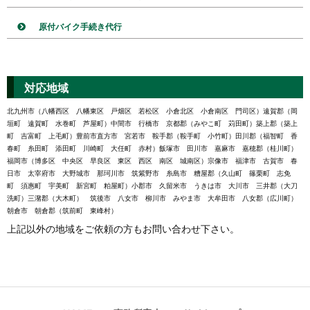
原付バイク手続き代行
対応地域
北九州市（八幡西区 八幡東区 戸畑区 若松区 小倉北区 小倉南区 門司区）遠賀郡（岡
垣町 遠賀町 水巻町 芦屋町）中間市 行橋市 京都郡（みやこ町 苅田町）築上郡（築上
町 吉富町 上毛町）豊前市直方市 宮若市 鞍手郡（鞍手町 小竹町）田川郡（福智町 香
春町 糸田町 添田町 川崎町 大任町 赤村）飯塚市 田川市 嘉麻市 嘉穂郡（桂川町）
福岡市（博多区 中央区 早良区 東区 西区 南区 城南区）宗像市 福津市 古賀市 春
日市 太宰府市 大野城市 那珂川市 筑紫野市 糸島市 糟屋郡（久山町 篠栗町 志免
町 須惠町 宇美町 新宮町 粕屋町）小郡市 久留米市 うきは市 大川市 三井郡（大刀
洗町）三潴郡（大木町） 筑後市 八女市 柳川市 みやま市 大牟田市 八女郡（広川町）
朝倉市 朝倉郡（筑前町 東峰村）
上記以外の地域をご依頼の方もお問い合わせ下さい。