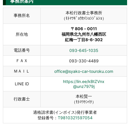
事務所案内
本松行政書士事務所
事務所名
（ﾓﾄﾏﾂｷﾞｮｳｾｲｼｮｼｼﾞﾑｼｮ）
〒806－0011
所在地
福岡県北九州市八幡西区
紅梅一丁目8-6-302
電話番号
093-645-1035
ＦＡＸ
093-330-4489
ＭＡＩＬ
office@syako-car-touroku.com
https://lin.ee/kBtZVnx
LINE ID
@unz7979j
本松賢一
行政書士
（ﾓﾄﾏﾂｹﾝｲﾁ）
適格請求書(インボイス)発行事業者
登録番号：
T9810321597054