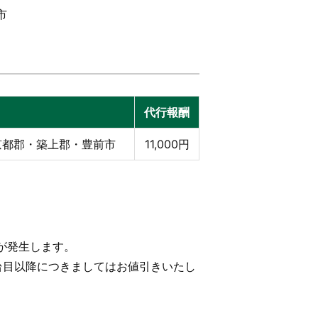
市
代行報酬
京都郡・築上郡・豊前市
11,000円
が発生します。
台目以降につきましてはお値引きいたし