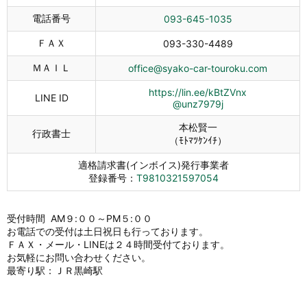
電話番号
093-645-1035
ＦＡＸ
093-330-4489
ＭＡＩＬ
office@syako-car-touroku.com
https://lin.ee/kBtZVnx
LINE ID
@unz7979j
本松賢一
行政書士
（ﾓﾄﾏﾂｹﾝｲﾁ）
適格請求書(インボイス)発行事業者
登録番号：
T9810321597054
受付時間 AM９:００～PM５:００
お電話での受付は土日祝日も行っております。
ＦＡＸ・メール・LINEは２４時間受付ております。
お気軽にお問い合わせください。
最寄り駅：ＪＲ黒崎駅