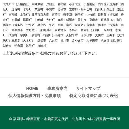
北九州市（八幡西区 八幡東区 戸畑区 若松区 小倉北区 小倉南区 門司区）遠賀郡（岡
垣町 遠賀町 水巻町 芦屋町）中間市 行橋市 京都郡（みやこ町 苅田町）築上郡（築上
町 吉富町 上毛町）豊前市直方市 宮若市 鞍手郡（鞍手町 小竹町）田川郡（福智町 香
春町 糸田町 添田町 川崎町 大任町 赤村）飯塚市 田川市 嘉麻市 嘉穂郡（桂川町）
福岡市（博多区 中央区 早良区 東区 西区 南区 城南区）宗像市 福津市 古賀市 春
日市 太宰府市 大野城市 那珂川市 筑紫野市 糸島市 糟屋郡（久山町 篠栗町 志免
町 須惠町 宇美町 新宮町 粕屋町）小郡市 久留米市 うきは市 大川市 三井郡（大刀
洗町）三潴郡（大木町） 筑後市 八女市 柳川市 みやま市 大牟田市 八女郡（広川町）
朝倉市 朝倉郡（筑前町 東峰村）
上記以外の地域をご依頼の方もお問い合わせ下さい。
HOME
事務所案内
サイトマップ
個人情報保護方針・免責事項
特定商取引法に基づく表記
©
福岡県の車庫証明・名義変更を代行｜北九州市の本松行政書士事務所