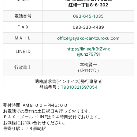
紅梅一丁目8-6-302
電話番号
093-645-1035
ＦＡＸ
093-330-4489
ＭＡＩＬ
office@syako-car-touroku.com
https://lin.ee/kBtZVnx
LINE ID
@unz7979j
本松賢一
行政書士
（ﾓﾄﾏﾂｹﾝｲﾁ）
適格請求書(インボイス)発行事業者
登録番号：
T9810321597054
受付時間 AM９:００～PM５:００
お電話での受付は土日祝日も行っております。
ＦＡＸ・メール・LINEは２４時間受付ております。
お気軽にお問い合わせください。
最寄り駅：ＪＲ黒崎駅