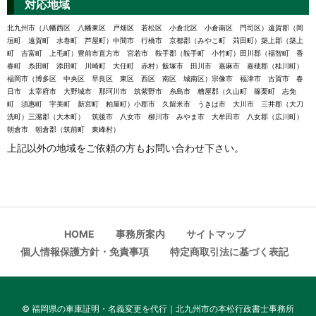
対応地域
北九州市（八幡西区 八幡東区 戸畑区 若松区 小倉北区 小倉南区 門司区）遠賀郡（岡
垣町 遠賀町 水巻町 芦屋町）中間市 行橋市 京都郡（みやこ町 苅田町）築上郡（築上
町 吉富町 上毛町）豊前市直方市 宮若市 鞍手郡（鞍手町 小竹町）田川郡（福智町 香
春町 糸田町 添田町 川崎町 大任町 赤村）飯塚市 田川市 嘉麻市 嘉穂郡（桂川町）
福岡市（博多区 中央区 早良区 東区 西区 南区 城南区）宗像市 福津市 古賀市 春
日市 太宰府市 大野城市 那珂川市 筑紫野市 糸島市 糟屋郡（久山町 篠栗町 志免
町 須惠町 宇美町 新宮町 粕屋町）小郡市 久留米市 うきは市 大川市 三井郡（大刀
洗町）三潴郡（大木町） 筑後市 八女市 柳川市 みやま市 大牟田市 八女郡（広川町）
朝倉市 朝倉郡（筑前町 東峰村）
上記以外の地域をご依頼の方もお問い合わせ下さい。
HOME
事務所案内
サイトマップ
個人情報保護方針・免責事項
特定商取引法に基づく表記
©
福岡県の車庫証明・名義変更を代行｜北九州市の本松行政書士事務所