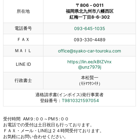
〒806－0011
所在地
福岡県北九州市八幡西区
紅梅一丁目8-6-302
電話番号
093-645-1035
ＦＡＸ
093-330-4489
ＭＡＩＬ
office@syako-car-touroku.com
https://lin.ee/kBtZVnx
LINE ID
@unz7979j
本松賢一
行政書士
（ﾓﾄﾏﾂｹﾝｲﾁ）
適格請求書(インボイス)発行事業者
登録番号：
T9810321597054
受付時間 AM９:００～PM５:００
お電話での受付は土日祝日も行っております。
ＦＡＸ・メール・LINEは２４時間受付ております。
お気軽にお問い合わせください。