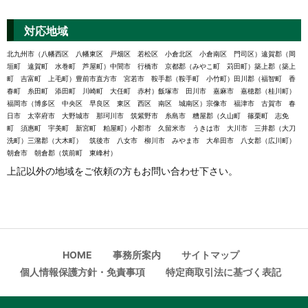
対応地域
北九州市（八幡西区 八幡東区 戸畑区 若松区 小倉北区 小倉南区 門司区）遠賀郡（岡
垣町 遠賀町 水巻町 芦屋町）中間市 行橋市 京都郡（みやこ町 苅田町）築上郡（築上
町 吉富町 上毛町）豊前市直方市 宮若市 鞍手郡（鞍手町 小竹町）田川郡（福智町 香
春町 糸田町 添田町 川崎町 大任町 赤村）飯塚市 田川市 嘉麻市 嘉穂郡（桂川町）
福岡市（博多区 中央区 早良区 東区 西区 南区 城南区）宗像市 福津市 古賀市 春
日市 太宰府市 大野城市 那珂川市 筑紫野市 糸島市 糟屋郡（久山町 篠栗町 志免
町 須惠町 宇美町 新宮町 粕屋町）小郡市 久留米市 うきは市 大川市 三井郡（大刀
洗町）三潴郡（大木町） 筑後市 八女市 柳川市 みやま市 大牟田市 八女郡（広川町）
朝倉市 朝倉郡（筑前町 東峰村）
上記以外の地域をご依頼の方もお問い合わせ下さい。
HOME
事務所案内
サイトマップ
個人情報保護方針・免責事項
特定商取引法に基づく表記