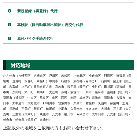
新規登録（再登録）代行
車検証（軽自動車届出済証）再交付代行
原付バイク手続き代行
対応地域
北九州市（八幡西区 八幡東区 戸畑区 若松区 小倉北区 小倉南区 門司区）遠賀郡（岡
垣町 遠賀町 水巻町 芦屋町）中間市 行橋市 京都郡（みやこ町 苅田町）築上郡（築上
町 吉富町 上毛町）豊前市直方市 宮若市 鞍手郡（鞍手町 小竹町）田川郡（福智町 香
春町 糸田町 添田町 川崎町 大任町 赤村）飯塚市 田川市 嘉麻市 嘉穂郡（桂川町）
福岡市（博多区 中央区 早良区 東区 西区 南区 城南区）宗像市 福津市 古賀市 春
日市 太宰府市 大野城市 那珂川市 筑紫野市 糸島市 糟屋郡（久山町 篠栗町 志免
町 須惠町 宇美町 新宮町 粕屋町）小郡市 久留米市 うきは市 大川市 三井郡（大刀
洗町）三潴郡（大木町） 筑後市 八女市 柳川市 みやま市 大牟田市 八女郡（広川町）
朝倉市 朝倉郡（筑前町 東峰村）
上記以外の地域をご依頼の方もお問い合わせ下さい。