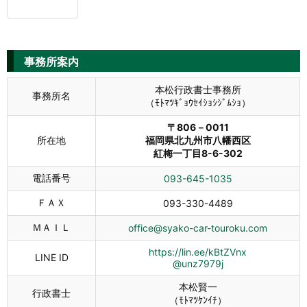
事務所案内
本松行政書士事務所
事務所名
（ﾓﾄﾏﾂｷﾞｮｳｾｲｼｮｼｼﾞﾑｼｮ）
〒806－0011
所在地
福岡県北九州市八幡西区
紅梅一丁目8-6-302
電話番号
093-645-1035
ＦＡＸ
093-330-4489
ＭＡＩＬ
office@syako-car-touroku.com
https://lin.ee/kBtZVnx
LINE ID
@unz7979j
本松賢一
行政書士
（ﾓﾄﾏﾂｹﾝｲﾁ）