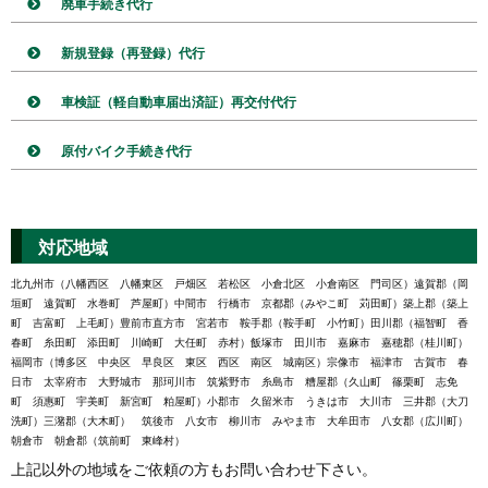
廃車手続き代行
新規登録（再登録）代行
車検証（軽自動車届出済証）再交付代行
原付バイク手続き代行
対応地域
北九州市（八幡西区 八幡東区 戸畑区 若松区 小倉北区 小倉南区 門司区）遠賀郡（岡
垣町 遠賀町 水巻町 芦屋町）中間市 行橋市 京都郡（みやこ町 苅田町）築上郡（築上
町 吉富町 上毛町）豊前市直方市 宮若市 鞍手郡（鞍手町 小竹町）田川郡（福智町 香
春町 糸田町 添田町 川崎町 大任町 赤村）飯塚市 田川市 嘉麻市 嘉穂郡（桂川町）
福岡市（博多区 中央区 早良区 東区 西区 南区 城南区）宗像市 福津市 古賀市 春
日市 太宰府市 大野城市 那珂川市 筑紫野市 糸島市 糟屋郡（久山町 篠栗町 志免
町 須惠町 宇美町 新宮町 粕屋町）小郡市 久留米市 うきは市 大川市 三井郡（大刀
洗町）三潴郡（大木町） 筑後市 八女市 柳川市 みやま市 大牟田市 八女郡（広川町）
朝倉市 朝倉郡（筑前町 東峰村）
上記以外の地域をご依頼の方もお問い合わせ下さい。