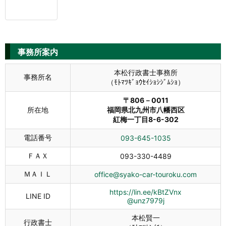
事務所案内
本松行政書士事務所
事務所名
（ﾓﾄﾏﾂｷﾞｮｳｾｲｼｮｼｼﾞﾑｼｮ）
〒806－0011
所在地
福岡県北九州市八幡西区
紅梅一丁目8-6-302
電話番号
093-645-1035
ＦＡＸ
093-330-4489
ＭＡＩＬ
office@syako-car-touroku.com
https://lin.ee/kBtZVnx
LINE ID
@unz7979j
本松賢一
行政書士