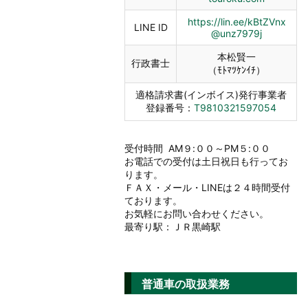
https://lin.ee/kBtZVnx
LINE ID
@unz7979j
本松賢一
行政書士
（ﾓﾄﾏﾂｹﾝｲﾁ）
適格請求書(インボイス)発行事業者
登録番号：
T9810321597054
受付時間 AM９:００～PM５:００
お電話での受付は土日祝日も行ってお
ります。
ＦＡＸ・メール・LINEは２４時間受付
ております。
お気軽にお問い合わせください。
最寄り駅：ＪＲ黒崎駅
普通車の取扱業務