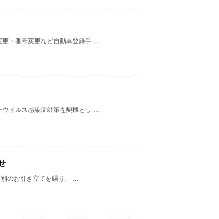
・番号変更など自動車登録手 ...
イルス感染症対策を契機とし ...
せ
別のお引き立てを賜り、 ...