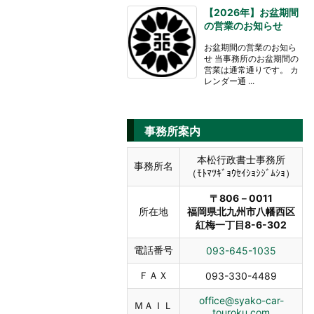
【2026年】お盆期間
の営業のお知らせ
お盆期間の営業のお知ら
せ 当事務所のお盆期間の
営業は通常通りです。 カ
レンダー通 ...
事務所案内
本松行政書士事務所
事務所名
（ﾓﾄﾏﾂｷﾞｮｳｾｲｼｮｼｼﾞﾑｼｮ）
〒806－0011
所在地
福岡県北九州市八幡西区
紅梅一丁目8-6-302
電話番号
093-645-1035
ＦＡＸ
093-330-4489
office@syako-car-
ＭＡＩＬ
touroku.com