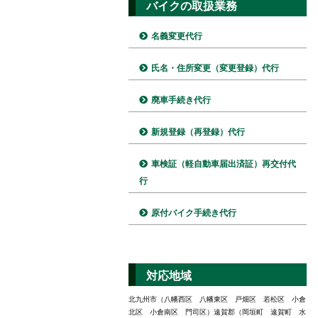
バイクの取扱業務
名義変更代行
氏名・住所変更（変更登録）代行
廃車手続き代行
新規登録（再登録）代行
車検証（軽自動車届出済証）再交付代
行
原付バイク手続き代行
対応地域
北九州市（八幡西区 八幡東区 戸畑区 若松区 小倉
北区 小倉南区 門司区）遠賀郡（岡垣町 遠賀町 水