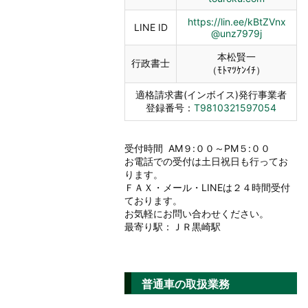
https://lin.ee/kBtZVnx
LINE ID
@unz7979j
本松賢一
行政書士
（ﾓﾄﾏﾂｹﾝｲﾁ）
適格請求書(インボイス)発行事業者
登録番号：
T9810321597054
受付時間 AM９:００～PM５:００
お電話での受付は土日祝日も行ってお
ります。
ＦＡＸ・メール・LINEは２４時間受付
ております。
お気軽にお問い合わせください。
最寄り駅：ＪＲ黒崎駅
普通車の取扱業務