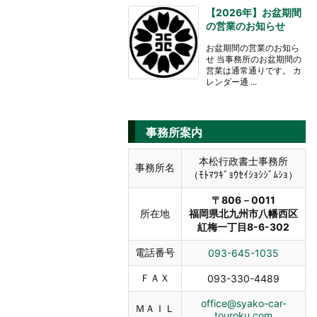
【2026年】お盆期間
の営業のお知らせ
お盆期間の営業のお知ら
せ 当事務所のお盆期間の
営業は通常通りです。 カ
レンダー通 ...
事務所案内
本松行政書士事務所
事務所名
（ﾓﾄﾏﾂｷﾞｮｳｾｲｼｮｼｼﾞﾑｼｮ）
〒806－0011
所在地
福岡県北九州市八幡西区
紅梅一丁目8-6-302
電話番号
093-645-1035
ＦＡＸ
093-330-4489
office@syako-car-
ＭＡＩＬ
touroku.com