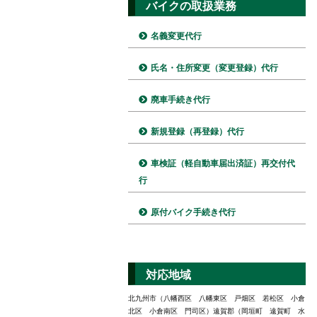
バイクの取扱業務
名義変更代行
氏名・住所変更（変更登録）代行
廃車手続き代行
新規登録（再登録）代行
車検証（軽自動車届出済証）再交付代
行
原付バイク手続き代行
対応地域
北九州市（八幡西区 八幡東区 戸畑区 若松区 小倉
北区 小倉南区 門司区）遠賀郡（岡垣町 遠賀町 水