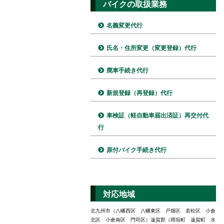
バイクの取扱業務
名義変更代行
氏名・住所変更（変更登録）代行
廃車手続き代行
新規登録（再登録）代行
車検証（軽自動車届出済証）再交付代
行
原付バイク手続き代行
対応地域
北九州市（八幡西区 八幡東区 戸畑区 若松区 小倉
北区 小倉南区 門司区）遠賀郡（岡垣町 遠賀町 水