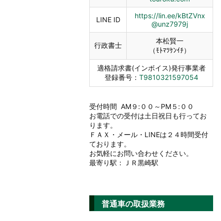
https://lin.ee/kBtZVnx
LINE ID
@unz7979j
本松賢一
行政書士
（ﾓﾄﾏﾂｹﾝｲﾁ）
適格請求書(インボイス)発行事業者
登録番号：
T9810321597054
受付時間 AM９:００～PM５:００
お電話での受付は土日祝日も行ってお
ります。
ＦＡＸ・メール・LINEは２４時間受付
ております。
お気軽にお問い合わせください。
最寄り駅：ＪＲ黒崎駅
普通車の取扱業務