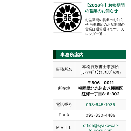
【2026年】お盆期間
の営業のお知らせ
お盆期間の営業のお知ら
せ 当事務所のお盆期間の
営業は通常通りです。 カ
レンダー通 ...
事務所案内
本松行政書士事務所
事務所名
（ﾓﾄﾏﾂｷﾞｮｳｾｲｼｮｼｼﾞﾑｼｮ）
〒806－0011
所在地
福岡県北九州市八幡西区
紅梅一丁目8-6-302
電話番号
093-645-1035
ＦＡＸ
093-330-4489
office@syako-car-
ＭＡＩＬ
touroku.com