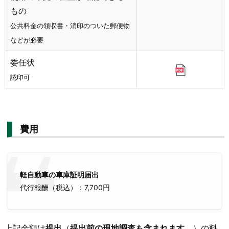
もの
公共料金の領収書・消印のついた郵便物
などが必要
委任状
認印可
費用
軽自動車の車庫証明届出
代行報酬（税込）：7,700円
上記金額は
提出
（
提出前の現地調査も含まれます
。
）の料