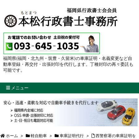
福岡県(福岡・北九州・筑豊・久留米)の車庫証明・名義変更など自
動車登録・再交付・出張封印を代行します。丁種封印の再々委託も
可能です。
メニュー
ホーム
>
軽自動車
>
車庫証明代行
>
西警察署の車庫証明を