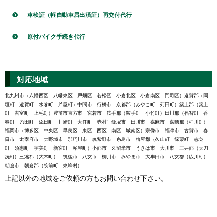
車検証（軽自動車届出済証）再交付代行
原付バイク手続き代行
対応地域
北九州市（八幡西区 八幡東区 戸畑区 若松区 小倉北区 小倉南区 門司区）遠賀郡（岡
垣町 遠賀町 水巻町 芦屋町）中間市 行橋市 京都郡（みやこ町 苅田町）築上郡（築上
町 吉富町 上毛町）豊前市直方市 宮若市 鞍手郡（鞍手町 小竹町）田川郡（福智町 香
春町 糸田町 添田町 川崎町 大任町 赤村）飯塚市 田川市 嘉麻市 嘉穂郡（桂川町）
福岡市（博多区 中央区 早良区 東区 西区 南区 城南区）宗像市 福津市 古賀市 春
日市 太宰府市 大野城市 那珂川市 筑紫野市 糸島市 糟屋郡（久山町 篠栗町 志免
町 須惠町 宇美町 新宮町 粕屋町）小郡市 久留米市 うきは市 大川市 三井郡（大刀
洗町）三潴郡（大木町） 筑後市 八女市 柳川市 みやま市 大牟田市 八女郡（広川町）
朝倉市 朝倉郡（筑前町 東峰村）
上記以外の地域をご依頼の方もお問い合わせ下さい。