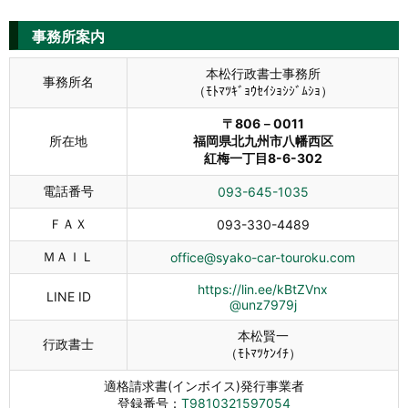
事務所案内
本松行政書士事務所
事務所名
（ﾓﾄﾏﾂｷﾞｮｳｾｲｼｮｼｼﾞﾑｼｮ）
〒806－0011
所在地
福岡県北九州市八幡西区
紅梅一丁目8-6-302
電話番号
093-645-1035
ＦＡＸ
093-330-4489
ＭＡＩＬ
office@syako-car-touroku.com
https://lin.ee/kBtZVnx
LINE ID
@unz7979j
本松賢一
行政書士
（ﾓﾄﾏﾂｹﾝｲﾁ）
適格請求書(インボイス)発行事業者
登録番号：
T9810321597054