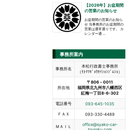
【2026年】お盆期間
の営業のお知らせ
お盆期間の営業のお知ら
せ 当事務所のお盆期間の
営業は通常通りです。 カ
レンダー通 ...
事務所案内
本松行政書士事務所
事務所名
（ﾓﾄﾏﾂｷﾞｮｳｾｲｼｮｼｼﾞﾑｼｮ）
〒806－0011
所在地
福岡県北九州市八幡西区
紅梅一丁目8-6-302
電話番号
093-645-1035
ＦＡＸ
093-330-4489
office@syako-car-
ＭＡＩＬ
touroku.com