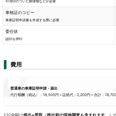
や消印のついた郵便物などが必要
車検証のコピー
車庫証明申請書を作成する際に必要
委任状
認印を押印
費用
普通車の車庫証明申請・届出
代行報酬（税込）：16,500円＋証紙代：2,200円＝合計：18,70
上記金額は
提出+受取
（
提出前の現地調査も含まれます
。
）