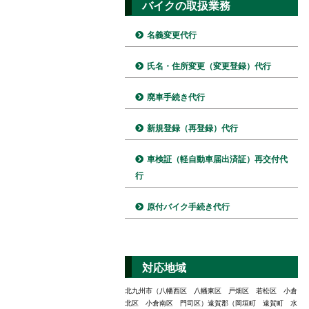
バイクの取扱業務
名義変更代行
氏名・住所変更（変更登録）代行
廃車手続き代行
新規登録（再登録）代行
車検証（軽自動車届出済証）再交付代
行
原付バイク手続き代行
対応地域
北九州市（八幡西区 八幡東区 戸畑区 若松区 小倉
北区 小倉南区 門司区）遠賀郡（岡垣町 遠賀町 水