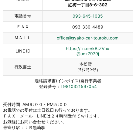
紅梅一丁目8-6-302
電話番号
093-645-1035
ＦＡＸ
093-330-4489
ＭＡＩＬ
office@syako-car-touroku.com
https://lin.ee/kBtZVnx
LINE ID
@unz7979j
本松賢一
行政書士
（ﾓﾄﾏﾂｹﾝｲﾁ）
適格請求書(インボイス)発行事業者
登録番号：
T9810321597054
受付時間 AM９:００～PM５:００
お電話での受付は土日祝日も行っております。
ＦＡＸ・メール・LINEは２４時間受付ております。
お気軽にお問い合わせください。
最寄り駅：ＪＲ黒崎駅