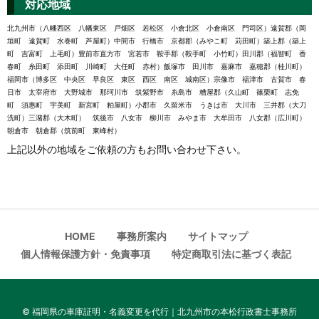
対応地域
北九州市（八幡西区 八幡東区 戸畑区 若松区 小倉北区 小倉南区 門司区）遠賀郡（岡
垣町 遠賀町 水巻町 芦屋町）中間市 行橋市 京都郡（みやこ町 苅田町）築上郡（築上
町 吉富町 上毛町）豊前市直方市 宮若市 鞍手郡（鞍手町 小竹町）田川郡（福智町 香
春町 糸田町 添田町 川崎町 大任町 赤村）飯塚市 田川市 嘉麻市 嘉穂郡（桂川町）
福岡市（博多区 中央区 早良区 東区 西区 南区 城南区）宗像市 福津市 古賀市 春
日市 太宰府市 大野城市 那珂川市 筑紫野市 糸島市 糟屋郡（久山町 篠栗町 志免
町 須惠町 宇美町 新宮町 粕屋町）小郡市 久留米市 うきは市 大川市 三井郡（大刀
洗町）三潴郡（大木町） 筑後市 八女市 柳川市 みやま市 大牟田市 八女郡（広川町）
朝倉市 朝倉郡（筑前町 東峰村）
上記以外の地域をご依頼の方もお問い合わせ下さい。
HOME
事務所案内
サイトマップ
個人情報保護方針・免責事項
特定商取引法に基づく表記
©
福岡県の車庫証明・名義変更を代行｜北九州市の本松行政書士事務所