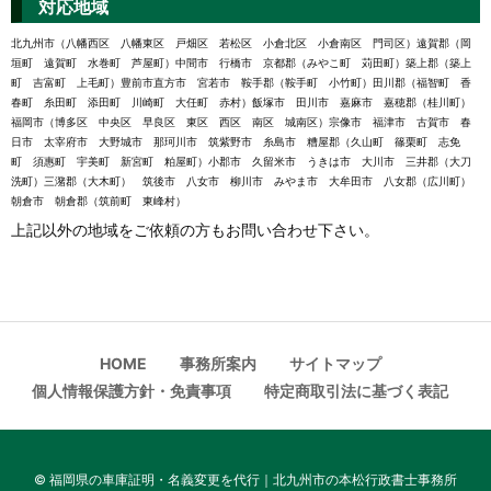
対応地域
北九州市（八幡西区 八幡東区 戸畑区 若松区 小倉北区 小倉南区 門司区）遠賀郡（岡
垣町 遠賀町 水巻町 芦屋町）中間市 行橋市 京都郡（みやこ町 苅田町）築上郡（築上
町 吉富町 上毛町）豊前市直方市 宮若市 鞍手郡（鞍手町 小竹町）田川郡（福智町 香
春町 糸田町 添田町 川崎町 大任町 赤村）飯塚市 田川市 嘉麻市 嘉穂郡（桂川町）
福岡市（博多区 中央区 早良区 東区 西区 南区 城南区）宗像市 福津市 古賀市 春
日市 太宰府市 大野城市 那珂川市 筑紫野市 糸島市 糟屋郡（久山町 篠栗町 志免
町 須惠町 宇美町 新宮町 粕屋町）小郡市 久留米市 うきは市 大川市 三井郡（大刀
洗町）三潴郡（大木町） 筑後市 八女市 柳川市 みやま市 大牟田市 八女郡（広川町）
朝倉市 朝倉郡（筑前町 東峰村）
上記以外の地域をご依頼の方もお問い合わせ下さい。
HOME
事務所案内
サイトマップ
個人情報保護方針・免責事項
特定商取引法に基づく表記
©
福岡県の車庫証明・名義変更を代行｜北九州市の本松行政書士事務所