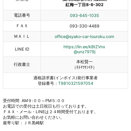
紅梅一丁目8-6-302
電話番号
093-645-1035
ＦＡＸ
093-330-4489
ＭＡＩＬ
office@syako-car-touroku.com
https://lin.ee/kBtZVnx
LINE ID
@unz7979j
本松賢一
行政書士
（ﾓﾄﾏﾂｹﾝｲﾁ）
適格請求書(インボイス)発行事業者
登録番号：
T9810321597054
受付時間 AM９:００～PM５:００
お電話での受付は土日祝日も行っております。
ＦＡＸ・メール・LINEは２４時間受付ております。
お気軽にお問い合わせください。
最寄り駅：ＪＲ黒崎駅