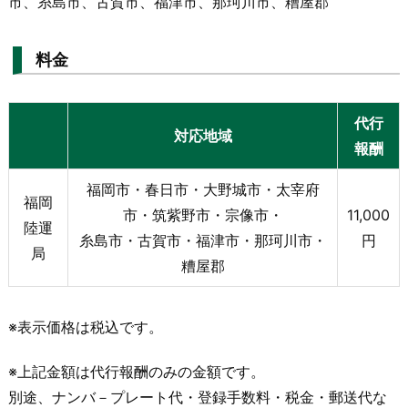
市、糸島市、古賀市、福津市、那珂川市、糟屋郡
料金
代行
対応地域
報酬
福岡市・春日市・大野城市・太宰府
福岡
市・筑紫野市・宗像市・
11,000
陸運
糸島市・古賀市・福津市・那珂川市・
円
局
糟屋郡
※表示価格は税込です。
※上記金額は代行報酬のみの金額です。
別途、ナンバ－プレート代・登録手数料・税金・郵送代な