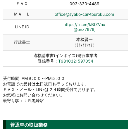
ＦＡＸ
093-330-4489
ＭＡＩＬ
office@syako-car-touroku.com
https://lin.ee/kBtZVnx
LINE ID
@unz7979j
本松賢一
行政書士
（ﾓﾄﾏﾂｹﾝｲﾁ）
適格請求書(インボイス)発行事業者
登録番号：
T9810321597054
受付時間 AM９:００～PM５:００
お電話での受付は土日祝日も行っております。
ＦＡＸ・メール・LINEは２４時間受付ております。
お気軽にお問い合わせください。
最寄り駅：ＪＲ黒崎駅
普通車の取扱業務