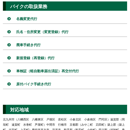
バイクの取扱業務
名義変更代行
氏名・住所変更（変更登録）代行
廃車手続き代行
新規登録（再登録）代行
車検証（軽自動車届出済証）再交付代行
原付バイク手続き代行
対応地域
北九州市（八幡西区 八幡東区 戸畑区 若松区 小倉北区 小倉南区 門司区）遠賀郡（岡
垣町 遠賀町 水巻町 芦屋町）中間市 行橋市 京都郡（みやこ町 苅田町）築上郡（築上
町 吉富町 上毛町）豊前市直方市 宮若市 鞍手郡（鞍手町 小竹町）田川郡（福智町 香