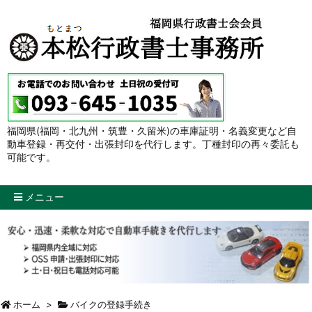
福岡県(福岡・北九州・筑豊・久留米)の車庫証明・名義変更など自
動車登録・再交付・出張封印を代行します。丁種封印の再々委託も
可能です。
メニュー
ホーム
>
バイクの登録手続き