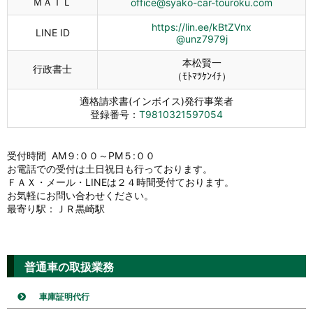
ＭＡＩＬ
office@syako-car-touroku.com
https://lin.ee/kBtZVnx
LINE ID
@unz7979j
本松賢一
行政書士
（ﾓﾄﾏﾂｹﾝｲﾁ）
適格請求書(インボイス)発行事業者
登録番号：
T9810321597054
受付時間 AM９:００～PM５:００
お電話での受付は土日祝日も行っております。
ＦＡＸ・メール・LINEは２４時間受付ております。
お気軽にお問い合わせください。
最寄り駅：ＪＲ黒崎駅
普通車の取扱業務
車庫証明代行