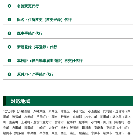
名義変更代行
氏名・住所変更（変更登録）代行
廃車手続き代行
新規登録（再登録）代行
車検証（軽自動車届出済証）再交付代行
原付バイク手続き代行
対応地域
北九州市（八幡西区 八幡東区 戸畑区 若松区 小倉北区 小倉南区 門司区）遠賀郡（岡
垣町 遠賀町 水巻町 芦屋町）中間市 行橋市 京都郡（みやこ町 苅田町）築上郡（築上
町 吉富町 上毛町）豊前市直方市 宮若市 鞍手郡（鞍手町 小竹町）田川郡（福智町 香
春町 糸田町 添田町 川崎町 大任町 赤村）飯塚市 田川市 嘉麻市 嘉穂郡（桂川町）
福岡市（博多区 中央区 早良区 東区 西区 南区 城南区）宗像市 福津市 古賀市 春