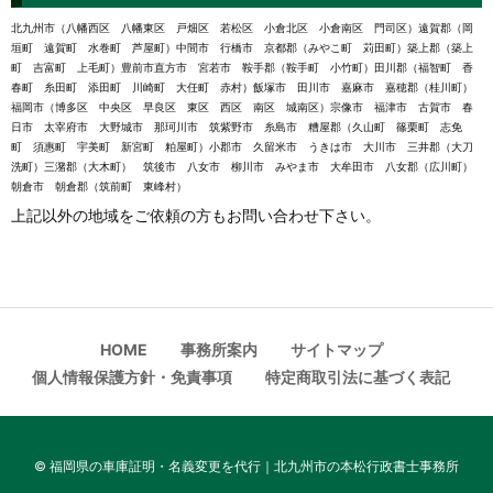
北九州市（八幡西区 八幡東区 戸畑区 若松区 小倉北区 小倉南区 門司区）遠賀郡（岡
垣町 遠賀町 水巻町 芦屋町）中間市 行橋市 京都郡（みやこ町 苅田町）築上郡（築上
町 吉富町 上毛町）豊前市直方市 宮若市 鞍手郡（鞍手町 小竹町）田川郡（福智町 香
春町 糸田町 添田町 川崎町 大任町 赤村）飯塚市 田川市 嘉麻市 嘉穂郡（桂川町）
福岡市（博多区 中央区 早良区 東区 西区 南区 城南区）宗像市 福津市 古賀市 春
日市 太宰府市 大野城市 那珂川市 筑紫野市 糸島市 糟屋郡（久山町 篠栗町 志免
町 須惠町 宇美町 新宮町 粕屋町）小郡市 久留米市 うきは市 大川市 三井郡（大刀
洗町）三潴郡（大木町） 筑後市 八女市 柳川市 みやま市 大牟田市 八女郡（広川町）
朝倉市 朝倉郡（筑前町 東峰村）
上記以外の地域をご依頼の方もお問い合わせ下さい。
HOME
事務所案内
サイトマップ
個人情報保護方針・免責事項
特定商取引法に基づく表記
©
福岡県の車庫証明・名義変更を代行｜北九州市の本松行政書士事務所