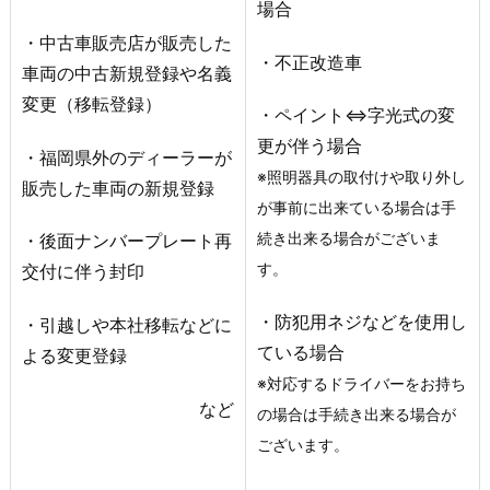
場合
・中古車販売店が販売した
・不正改造車
車両の中古新規登録や名義
変更（移転登録）
・ペイント⇔字光式の変
更が伴う場合
・福岡県外のディーラーが
※照明器具の取付けや取り外し
販売した車両の新規登録
が事前に出来ている場合は手
続き出来る場合がございま
・後面ナンバープレート再
す。
交付に伴う封印
・防犯用ネジなどを使用し
・引越しや本社移転などに
ている場合
よる変更登録
※対応するドライバーをお持ち
など
の場合は手続き出来る場合が
ございます。