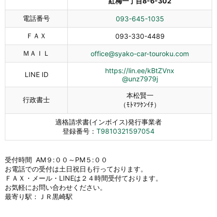
紅梅一丁目8-6-302
電話番号
093-645-1035
ＦＡＸ
093-330-4489
ＭＡＩＬ
office@syako-car-touroku.com
https://lin.ee/kBtZVnx
LINE ID
@unz7979j
本松賢一
行政書士
（ﾓﾄﾏﾂｹﾝｲﾁ）
適格請求書(インボイス)発行事業者
登録番号：
T9810321597054
受付時間 AM９:００～PM５:００
お電話での受付は土日祝日も行っております。
ＦＡＸ・メール・LINEは２４時間受付ております。
お気軽にお問い合わせください。
最寄り駅：ＪＲ黒崎駅