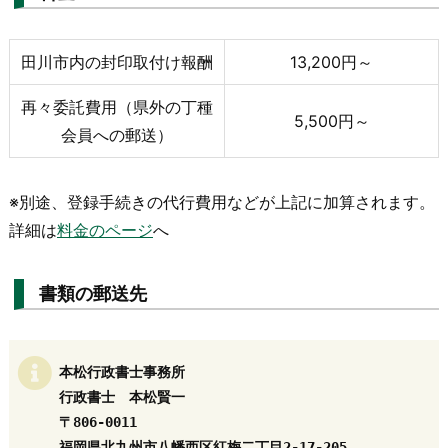
田川市内の封印取付け報酬
13,200円～
再々委託費用（県外の丁種
5,500円～
会員への郵送）
※別途、登録手続きの代行費用などが上記に加算されます。
詳細は
料金のページ
へ
書類の郵送先
本松行政書士事務所

行政書士　本松賢一

〒806-0011

福岡県北九州市八幡西区紅梅二丁目2-17-205
