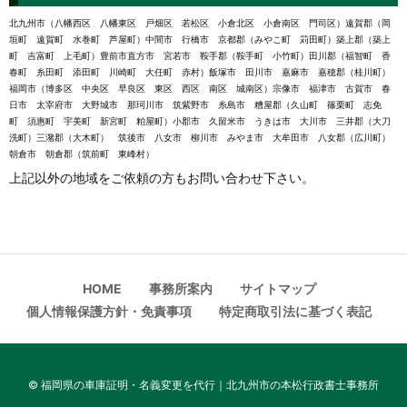
北九州市（八幡西区 八幡東区 戸畑区 若松区 小倉北区 小倉南区 門司区）遠賀郡（岡
垣町 遠賀町 水巻町 芦屋町）中間市 行橋市 京都郡（みやこ町 苅田町）築上郡（築上
町 吉富町 上毛町）豊前市直方市 宮若市 鞍手郡（鞍手町 小竹町）田川郡（福智町 香
春町 糸田町 添田町 川崎町 大任町 赤村）飯塚市 田川市 嘉麻市 嘉穂郡（桂川町）
福岡市（博多区 中央区 早良区 東区 西区 南区 城南区）宗像市 福津市 古賀市 春
日市 太宰府市 大野城市 那珂川市 筑紫野市 糸島市 糟屋郡（久山町 篠栗町 志免
町 須惠町 宇美町 新宮町 粕屋町）小郡市 久留米市 うきは市 大川市 三井郡（大刀
洗町）三潴郡（大木町） 筑後市 八女市 柳川市 みやま市 大牟田市 八女郡（広川町）
朝倉市 朝倉郡（筑前町 東峰村）
上記以外の地域をご依頼の方もお問い合わせ下さい。
HOME
事務所案内
サイトマップ
個人情報保護方針・免責事項
特定商取引法に基づく表記
©
福岡県の車庫証明・名義変更を代行｜北九州市の本松行政書士事務所