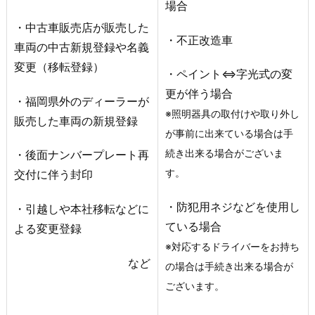
場合
・中古車販売店が販売した
・不正改造車
車両の中古新規登録や名義
変更（移転登録）
・ペイント⇔字光式の変
更が伴う場合
・福岡県外のディーラーが
※照明器具の取付けや取り外し
販売した車両の新規登録
が事前に出来ている場合は手
続き出来る場合がございま
・後面ナンバープレート再
す。
交付に伴う封印
・防犯用ネジなどを使用し
・引越しや本社移転などに
ている場合
よる変更登録
※対応するドライバーをお持ち
など
の場合は手続き出来る場合が
ございます。