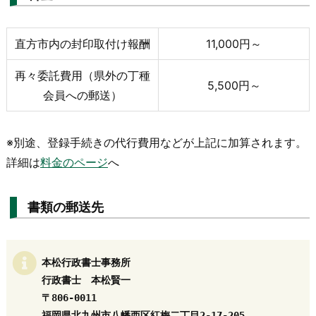
直方市内の封印取付け報酬
11,000円～
再々委託費用（県外の丁種
5,500円～
会員への郵送）
※別途、登録手続きの代行費用などが上記に加算されます。
詳細は
料金のページ
へ
書類の郵送先
本松行政書士事務所

行政書士　本松賢一

〒806-0011

福岡県北九州市八幡西区紅梅二丁目2-17-205
