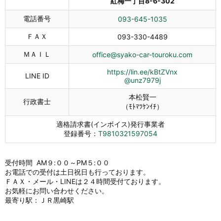
紅梅一丁目8-6-302
電話番号
093-645-1035
ＦＡＸ
093-330-4489
ＭＡＩＬ
office@syako-car-touroku.com
https://lin.ee/kBtZVnx
LINE ID
@unz7979j
本松賢一
行政書士
（ﾓﾄﾏﾂｹﾝｲﾁ）
適格請求書(インボイス)発行事業者
登録番号：
T9810321597054
受付時間 AM９:００～PM５:００
お電話での受付は土日祝日も行っております。
ＦＡＸ・メール・LINEは２４時間受付ております。
お気軽にお問い合わせください。
最寄り駅：ＪＲ黒崎駅