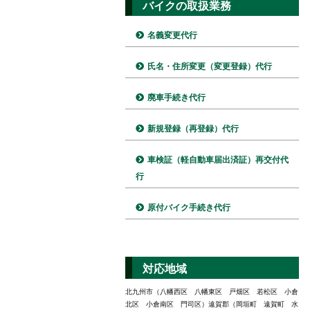
バイクの取扱業務
名義変更代行
氏名・住所変更（変更登録）代行
廃車手続き代行
新規登録（再登録）代行
車検証（軽自動車届出済証）再交付代
行
原付バイク手続き代行
対応地域
北九州市（八幡西区 八幡東区 戸畑区 若松区 小倉
北区 小倉南区 門司区）遠賀郡（岡垣町 遠賀町 水