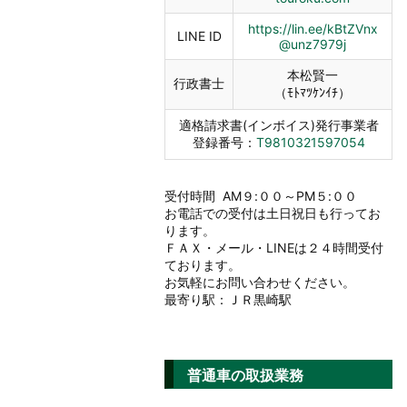
https://lin.ee/kBtZVnx
LINE ID
@unz7979j
本松賢一
行政書士
（ﾓﾄﾏﾂｹﾝｲﾁ）
適格請求書(インボイス)発行事業者
登録番号：
T9810321597054
受付時間 AM９:００～PM５:００
お電話での受付は土日祝日も行ってお
ります。
ＦＡＸ・メール・LINEは２４時間受付
ております。
お気軽にお問い合わせください。
最寄り駅：ＪＲ黒崎駅
普通車の取扱業務