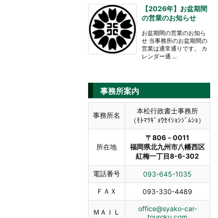
【2026年】お盆期間
の営業のお知らせ
お盆期間の営業のお知ら
せ 当事務所のお盆期間の
営業は通常通りです。 カ
レンダー通 ...
事務所案内
本松行政書士事務所
事務所名
（ﾓﾄﾏﾂｷﾞｮｳｾｲｼｮｼｼﾞﾑｼｮ）
〒806－0011
所在地
福岡県北九州市八幡西区
紅梅一丁目8-6-302
電話番号
093-645-1035
ＦＡＸ
093-330-4489
office@syako-car-
ＭＡＩＬ
touroku.com