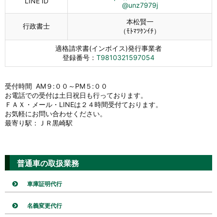
LINE ID
@unz7979j
本松賢一
行政書士
（ﾓﾄﾏﾂｹﾝｲﾁ）
適格請求書(インボイス)発行事業者
登録番号：
T9810321597054
受付時間 AM９:００～PM５:００
お電話での受付は土日祝日も行っております。
ＦＡＸ・メール・LINEは２４時間受付ております。
お気軽にお問い合わせください。
最寄り駅：ＪＲ黒崎駅
普通車の取扱業務
車庫証明代行
名義変更代行