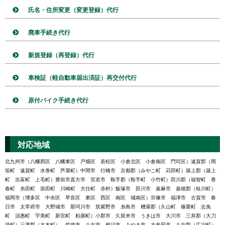
氏名・住所変更（変更登録）代行
廃車手続き代行
新規登録（再登録）代行
車検証（軽自動車届出済証）再交付代行
原付バイク手続き代行
対応地域
北九州市（八幡西区 八幡東区 戸畑区 若松区 小倉北区 小倉南区 門司区）遠賀郡（岡
垣町 遠賀町 水巻町 芦屋町）中間市 行橋市 京都郡（みやこ町 苅田町）築上郡（築上
町 吉富町 上毛町）豊前市直方市 宮若市 鞍手郡（鞍手町 小竹町）田川郡（福智町 香
春町 糸田町 添田町 川崎町 大任町 赤村）飯塚市 田川市 嘉麻市 嘉穂郡（桂川町）
福岡市（博多区 中央区 早良区 東区 西区 南区 城南区）宗像市 福津市 古賀市 春
日市 太宰府市 大野城市 那珂川市 筑紫野市 糸島市 糟屋郡（久山町 篠栗町 志免
町 須惠町 宇美町 新宮町 粕屋町）小郡市 久留米市 うきは市 大川市 三井郡（大刀
洗町）三潴郡（大木町） 筑後市 八女市 柳川市 みやま市 大牟田市 八女郡（広川町）