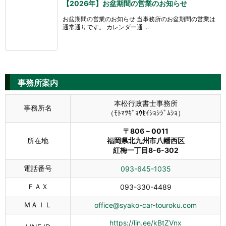
【2026年】お盆期間の営業のお知らせ
お盆期間の営業のお知らせ 当事務所のお盆期間の営業は
通常通りです。 カレンダー通 ...
事務所案内
本松行政書士事務所
事務所名
（ﾓﾄﾏﾂｷﾞｮｳｾｲｼｮｼｼﾞﾑｼｮ）
〒806－0011
所在地
福岡県北九州市八幡西区
紅梅一丁目8-6-302
電話番号
093-645-1035
ＦＡＸ
093-330-4489
ＭＡＩＬ
office@syako-car-touroku.com
https://lin.ee/kBtZVnx