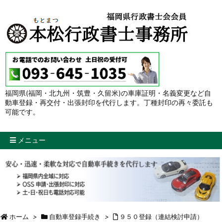
福岡県(福岡・北九州・筑豊・久留米)の車庫証明・名義変更など自
動車登録・再交付・出張封印を代行します。丁種封印の再々委託も
可能です。
メニュー
ホーム
>
自動車登録手続き
>
９５０登録（連結検討申請）