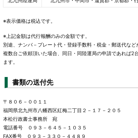
北九州陸運局
北九州市・中間市・遠賀郡・京都郡・
※表示価格は税込です。
※上記金額は代行報酬のみの金額です。
別途、ナンバ－プレート代・登録手数料・税金・郵送代など
複数台ご依頼頂いた場合、同日・同陸運局の申請であれば2
ます。
書類の送付先
〒８０６－００１１
福岡県北九州市八幡西区紅梅二丁目２－１７－２０５
本松行政書士事務所 宛
電話番号 ０９３－６４５－１０３５
FAX番号 ０９３－３３０－４４８９