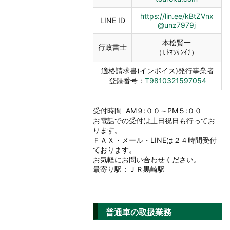
https://lin.ee/kBtZVnx
LINE ID
@unz7979j
本松賢一
行政書士
（ﾓﾄﾏﾂｹﾝｲﾁ）
適格請求書(インボイス)発行事業者
登録番号：
T9810321597054
受付時間 AM９:００～PM５:００
お電話での受付は土日祝日も行ってお
ります。
ＦＡＸ・メール・LINEは２４時間受付
ております。
お気軽にお問い合わせください。
最寄り駅：ＪＲ黒崎駅
普通車の取扱業務