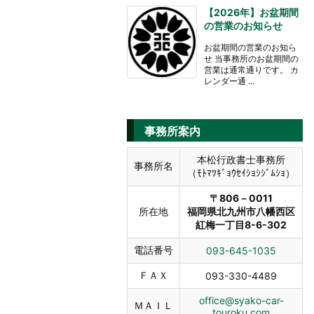
【2026年】お盆期間
の営業のお知らせ
お盆期間の営業のお知ら
せ 当事務所のお盆期間の
営業は通常通りです。 カ
レンダー通 ...
事務所案内
本松行政書士事務所
事務所名
（ﾓﾄﾏﾂｷﾞｮｳｾｲｼｮｼｼﾞﾑｼｮ）
〒806－0011
所在地
福岡県北九州市八幡西区
紅梅一丁目8-6-302
電話番号
093-645-1035
ＦＡＸ
093-330-4489
office@syako-car-
ＭＡＩＬ
touroku.com