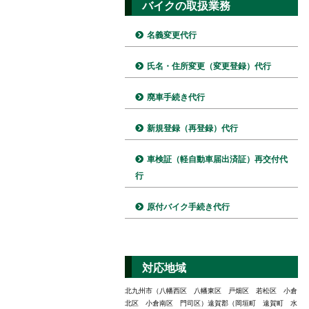
バイクの取扱業務
名義変更代行
氏名・住所変更（変更登録）代行
廃車手続き代行
新規登録（再登録）代行
車検証（軽自動車届出済証）再交付代
行
原付バイク手続き代行
対応地域
北九州市（八幡西区 八幡東区 戸畑区 若松区 小倉
北区 小倉南区 門司区）遠賀郡（岡垣町 遠賀町 水