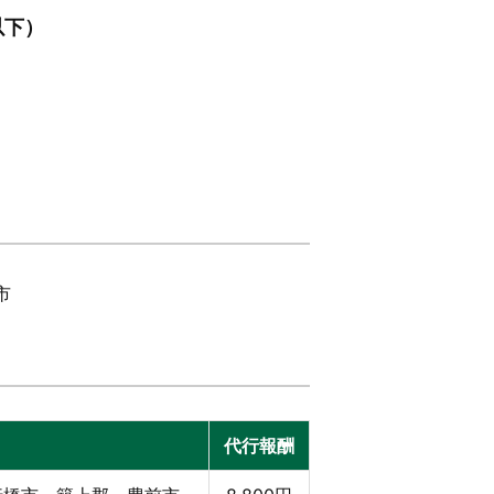
以下）
市
代行報酬