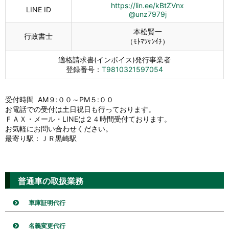
https://lin.ee/kBtZVnx
LINE ID
@unz7979j
本松賢一
行政書士
（ﾓﾄﾏﾂｹﾝｲﾁ）
適格請求書(インボイス)発行事業者
登録番号：
T9810321597054
受付時間 AM９:００～PM５:００
お電話での受付は土日祝日も行っております。
ＦＡＸ・メール・LINEは２４時間受付ております。
お気軽にお問い合わせください。
最寄り駅：ＪＲ黒崎駅
普通車の取扱業務
車庫証明代行
名義変更代行