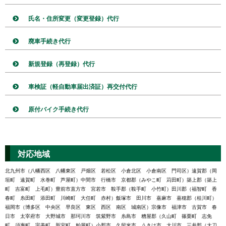
氏名・住所変更（変更登録）代行
廃車手続き代行
新規登録（再登録）代行
車検証（軽自動車届出済証）再交付代行
原付バイク手続き代行
対応地域
北九州市（八幡西区 八幡東区 戸畑区 若松区 小倉北区 小倉南区 門司区）遠賀郡（岡
垣町 遠賀町 水巻町 芦屋町）中間市 行橋市 京都郡（みやこ町 苅田町）築上郡（築上
町 吉富町 上毛町）豊前市直方市 宮若市 鞍手郡（鞍手町 小竹町）田川郡（福智町 香
春町 糸田町 添田町 川崎町 大任町 赤村）飯塚市 田川市 嘉麻市 嘉穂郡（桂川町）
福岡市（博多区 中央区 早良区 東区 西区 南区 城南区）宗像市 福津市 古賀市 春
日市 太宰府市 大野城市 那珂川市 筑紫野市 糸島市 糟屋郡（久山町 篠栗町 志免
町 須惠町 宇美町 新宮町 粕屋町）小郡市 久留米市 うきは市 大川市 三井郡（大刀