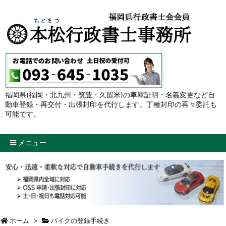
福岡県(福岡・北九州・筑豊・久留米)の車庫証明・名義変更など自
動車登録・再交付・出張封印を代行します。丁種封印の再々委託も
可能です。
メニュー
ホーム
>
バイクの登録手続き