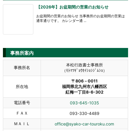
【2026年】お盆期間の営業のお知らせ
お盆期間の営業のお知らせ 当事務所のお盆期間の営業は
通常通りです。 カレンダー通 ...
事務所案内
本松行政書士事務所
事務所名
（ﾓﾄﾏﾂｷﾞｮｳｾｲｼｮｼｼﾞﾑｼｮ）
〒806－0011
所在地
福岡県北九州市八幡西区
紅梅一丁目8-6-302
電話番号
093-645-1035
ＦＡＸ
093-330-4489
ＭＡＩＬ
office@syako-car-touroku.com