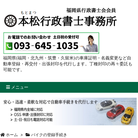
福岡県(福岡・北九州・筑豊・久留米)の車庫証明・名義変更など自
動車登録・再交付・出張封印を代行します。丁種封印の再々委託も
可能です。
メニュー
ホーム
>
バイクの登録手続き