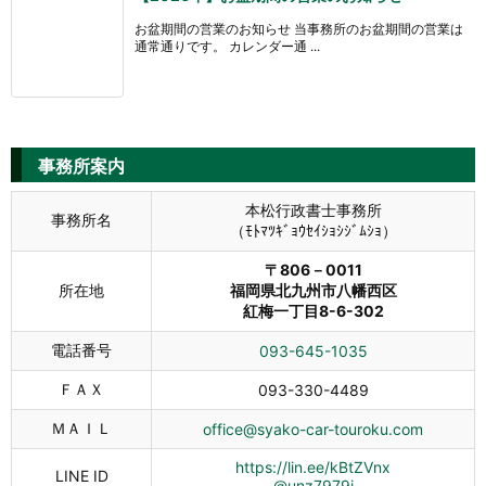
お盆期間の営業のお知らせ 当事務所のお盆期間の営業は
通常通りです。 カレンダー通 ...
事務所案内
本松行政書士事務所
事務所名
（ﾓﾄﾏﾂｷﾞｮｳｾｲｼｮｼｼﾞﾑｼｮ）
〒806－0011
所在地
福岡県北九州市八幡西区
紅梅一丁目8-6-302
電話番号
093-645-1035
ＦＡＸ
093-330-4489
ＭＡＩＬ
office@syako-car-touroku.com
https://lin.ee/kBtZVnx
LINE ID
@unz7979j