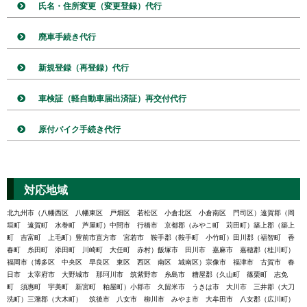
氏名・住所変更（変更登録）代行
廃車手続き代行
新規登録（再登録）代行
車検証（軽自動車届出済証）再交付代行
原付バイク手続き代行
対応地域
北九州市（八幡西区 八幡東区 戸畑区 若松区 小倉北区 小倉南区 門司区）遠賀郡（岡
垣町 遠賀町 水巻町 芦屋町）中間市 行橋市 京都郡（みやこ町 苅田町）築上郡（築上
町 吉富町 上毛町）豊前市直方市 宮若市 鞍手郡（鞍手町 小竹町）田川郡（福智町 香
春町 糸田町 添田町 川崎町 大任町 赤村）飯塚市 田川市 嘉麻市 嘉穂郡（桂川町）
福岡市（博多区 中央区 早良区 東区 西区 南区 城南区）宗像市 福津市 古賀市 春
日市 太宰府市 大野城市 那珂川市 筑紫野市 糸島市 糟屋郡（久山町 篠栗町 志免
町 須惠町 宇美町 新宮町 粕屋町）小郡市 久留米市 うきは市 大川市 三井郡（大刀
洗町）三潴郡（大木町） 筑後市 八女市 柳川市 みやま市 大牟田市 八女郡（広川町）