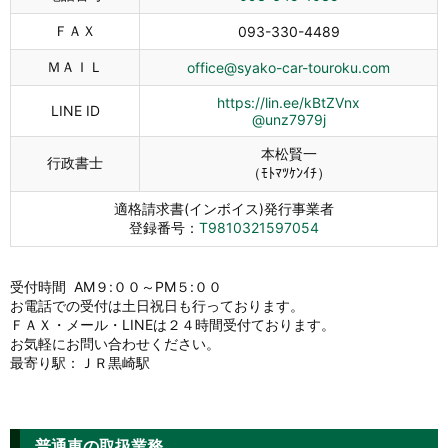
ＦＡＸ
093-330-4489
ＭＡＩＬ
office@syako-car-touroku.com
https://lin.ee/kBtZVnx
LINE ID
@unz7979j
本松賢一
行政書士
（ﾓﾄﾏﾂｹﾝｲﾁ）
適格請求書(インボイス)発行事業者
登録番号：
T9810321597054
受付時間 AM９:００～PM５:００
お電話での受付は土日祝日も行っております。
ＦＡＸ・メール・LINEは２４時間受付ております。
お気軽にお問い合わせください。
最寄り駅：ＪＲ黒崎駅
普通車の取扱業務