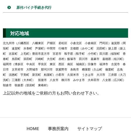
原付バイク手続き代行
対応地域
北九州市（八幡西区 八幡東区 戸畑区 若松区 小倉北区 小倉南区 門司区）遠賀郡（岡
垣町 遠賀町 水巻町 芦屋町）中間市 行橋市 京都郡（みやこ町 苅田町）築上郡（築上
町 吉富町 上毛町）豊前市直方市 宮若市 鞍手郡（鞍手町 小竹町）田川郡（福智町 香
春町 糸田町 添田町 川崎町 大任町 赤村）飯塚市 田川市 嘉麻市 嘉穂郡（桂川町）
福岡市（博多区 中央区 早良区 東区 西区 南区 城南区）宗像市 福津市 古賀市 春
日市 太宰府市 大野城市 那珂川市 筑紫野市 糸島市 糟屋郡（久山町 篠栗町 志免
町 須惠町 宇美町 新宮町 粕屋町）小郡市 久留米市 うきは市 大川市 三井郡（大刀
洗町）三潴郡（大木町） 筑後市 八女市 柳川市 みやま市 大牟田市 八女郡（広川町）
朝倉市 朝倉郡（筑前町 東峰村）
上記以外の地域をご依頼の方もお問い合わせ下さい。
HOME
事務所案内
サイトマップ