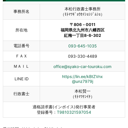
本松行政書士事務所
事務所名
（ﾓﾄﾏﾂｷﾞｮｳｾｲｼｮｼｼﾞﾑｼｮ）
〒806－0011
所在地
福岡県北九州市八幡西区
紅梅一丁目8-6-302
電話番号
093-645-1035
ＦＡＸ
093-330-4489
ＭＡＩＬ
office@syako-car-touroku.com
https://lin.ee/kBtZVnx
LINE ID
@unz7979j
本松賢一
行政書士
（ﾓﾄﾏﾂｹﾝｲﾁ）
適格請求書(インボイス)発行事業者
登録番号：
T9810321597054