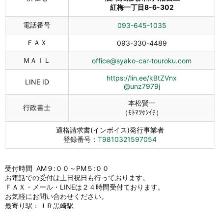
紅梅一丁目8-6-302
電話番号
093-645-1035
ＦＡＸ
093-330-4489
ＭＡＩＬ
office@syako-car-touroku.com
https://lin.ee/kBtZVnx
LINE ID
@unz7979j
本松賢一
行政書士
（ﾓﾄﾏﾂｹﾝｲﾁ）
適格請求書(インボイス)発行事業者
登録番号：
T9810321597054
受付時間 AM９:００～PM５:００
お電話での受付は土日祝日も行っております。
ＦＡＸ・メール・LINEは２４時間受付ております。
お気軽にお問い合わせください。
最寄り駅：ＪＲ黒崎駅