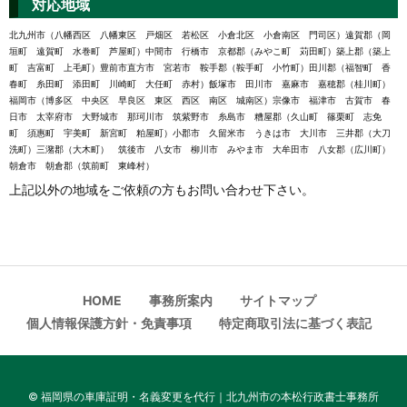
対応地域
北九州市（八幡西区 八幡東区 戸畑区 若松区 小倉北区 小倉南区 門司区）遠賀郡（岡
垣町 遠賀町 水巻町 芦屋町）中間市 行橋市 京都郡（みやこ町 苅田町）築上郡（築上
町 吉富町 上毛町）豊前市直方市 宮若市 鞍手郡（鞍手町 小竹町）田川郡（福智町 香
春町 糸田町 添田町 川崎町 大任町 赤村）飯塚市 田川市 嘉麻市 嘉穂郡（桂川町）
福岡市（博多区 中央区 早良区 東区 西区 南区 城南区）宗像市 福津市 古賀市 春
日市 太宰府市 大野城市 那珂川市 筑紫野市 糸島市 糟屋郡（久山町 篠栗町 志免
町 須惠町 宇美町 新宮町 粕屋町）小郡市 久留米市 うきは市 大川市 三井郡（大刀
洗町）三潴郡（大木町） 筑後市 八女市 柳川市 みやま市 大牟田市 八女郡（広川町）
朝倉市 朝倉郡（筑前町 東峰村）
上記以外の地域をご依頼の方もお問い合わせ下さい。
HOME
事務所案内
サイトマップ
個人情報保護方針・免責事項
特定商取引法に基づく表記
©
福岡県の車庫証明・名義変更を代行｜北九州市の本松行政書士事務所