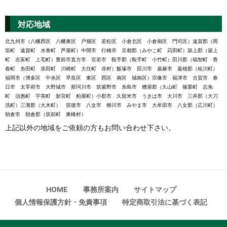
対応地域
北九州市（八幡西区 八幡東区 戸畑区 若松区 小倉北区 小倉南区 門司区）遠賀郡（岡
垣町 遠賀町 水巻町 芦屋町）中間市 行橋市 京都郡（みやこ町 苅田町）築上郡（築上
町 吉富町 上毛町）豊前市直方市 宮若市 鞍手郡（鞍手町 小竹町）田川郡（福智町 香
春町 糸田町 添田町 川崎町 大任町 赤村）飯塚市 田川市 嘉麻市 嘉穂郡（桂川町）
福岡市（博多区 中央区 早良区 東区 西区 南区 城南区）宗像市 福津市 古賀市 春
日市 太宰府市 大野城市 那珂川市 筑紫野市 糸島市 糟屋郡（久山町 篠栗町 志免
町 須惠町 宇美町 新宮町 粕屋町）小郡市 久留米市 うきは市 大川市 三井郡（大刀
洗町）三潴郡（大木町） 筑後市 八女市 柳川市 みやま市 大牟田市 八女郡（広川町）
朝倉市 朝倉郡（筑前町 東峰村）
上記以外の地域をご依頼の方もお問い合わせ下さい。
HOME
事務所案内
サイトマップ
個人情報保護方針・免責事項
特定商取引法に基づく表記