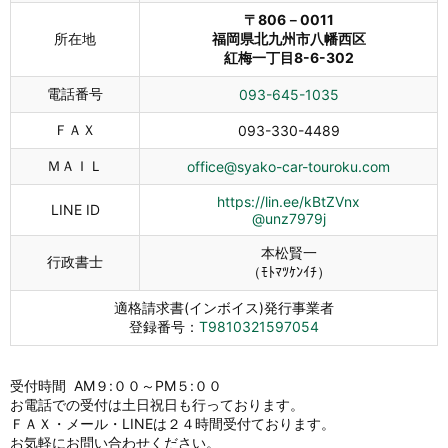
〒806－0011
所在地
福岡県北九州市八幡西区
紅梅一丁目8-6-302
電話番号
093-645-1035
ＦＡＸ
093-330-4489
ＭＡＩＬ
office@syako-car-touroku.com
https://lin.ee/kBtZVnx
LINE ID
@unz7979j
本松賢一
行政書士
（ﾓﾄﾏﾂｹﾝｲﾁ）
適格請求書(インボイス)発行事業者
登録番号：
T9810321597054
受付時間 AM９:００～PM５:００
お電話での受付は土日祝日も行っております。
ＦＡＸ・メール・LINEは２４時間受付ております。
お気軽にお問い合わせください。