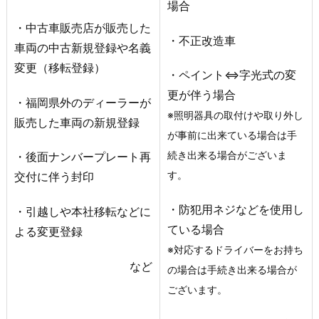
場合
・中古車販売店が販売した
・不正改造車
車両の中古新規登録や名義
変更（移転登録）
・ペイント⇔字光式の変
更が伴う場合
・福岡県外のディーラーが
※照明器具の取付けや取り外し
販売した車両の新規登録
が事前に出来ている場合は手
続き出来る場合がございま
・後面ナンバープレート再
す。
交付に伴う封印
・防犯用ネジなどを使用し
・引越しや本社移転などに
ている場合
よる変更登録
※対応するドライバーをお持ち
など
の場合は手続き出来る場合が
ございます。