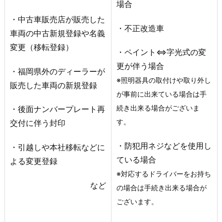
場合
・中古車販売店が販売した
・不正改造車
車両の中古新規登録や名義
変更（移転登録）
・ペイント⇔字光式の変
更が伴う場合
・福岡県外のディーラーが
※照明器具の取付けや取り外し
販売した車両の新規登録
が事前に出来ている場合は手
続き出来る場合がございま
・後面ナンバープレート再
す。
交付に伴う封印
・防犯用ネジなどを使用し
・引越しや本社移転などに
ている場合
よる変更登録
※対応するドライバーをお持ち
など
の場合は手続き出来る場合が
ございます。