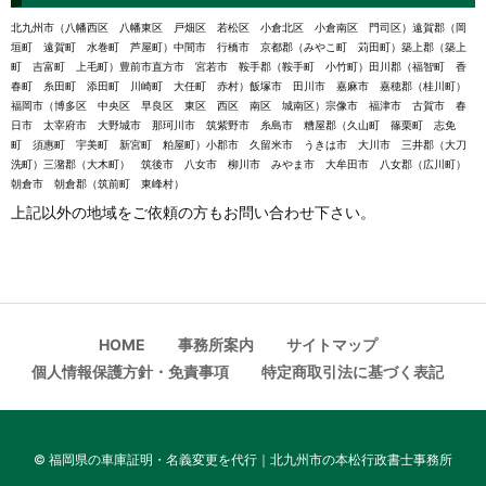
北九州市（八幡西区 八幡東区 戸畑区 若松区 小倉北区 小倉南区 門司区）遠賀郡（岡
垣町 遠賀町 水巻町 芦屋町）中間市 行橋市 京都郡（みやこ町 苅田町）築上郡（築上
町 吉富町 上毛町）豊前市直方市 宮若市 鞍手郡（鞍手町 小竹町）田川郡（福智町 香
春町 糸田町 添田町 川崎町 大任町 赤村）飯塚市 田川市 嘉麻市 嘉穂郡（桂川町）
福岡市（博多区 中央区 早良区 東区 西区 南区 城南区）宗像市 福津市 古賀市 春
日市 太宰府市 大野城市 那珂川市 筑紫野市 糸島市 糟屋郡（久山町 篠栗町 志免
町 須惠町 宇美町 新宮町 粕屋町）小郡市 久留米市 うきは市 大川市 三井郡（大刀
洗町）三潴郡（大木町） 筑後市 八女市 柳川市 みやま市 大牟田市 八女郡（広川町）
朝倉市 朝倉郡（筑前町 東峰村）
上記以外の地域をご依頼の方もお問い合わせ下さい。
HOME
事務所案内
サイトマップ
個人情報保護方針・免責事項
特定商取引法に基づく表記
©
福岡県の車庫証明・名義変更を代行｜北九州市の本松行政書士事務所