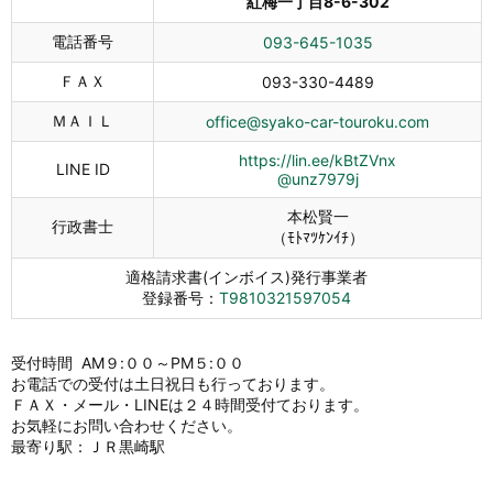
紅梅一丁目8-6-302
電話番号
093-645-1035
ＦＡＸ
093-330-4489
ＭＡＩＬ
office@syako-car-touroku.com
https://lin.ee/kBtZVnx
LINE ID
@unz7979j
本松賢一
行政書士
（ﾓﾄﾏﾂｹﾝｲﾁ）
適格請求書(インボイス)発行事業者
登録番号：
T9810321597054
受付時間 AM９:００～PM５:００
お電話での受付は土日祝日も行っております。
ＦＡＸ・メール・LINEは２４時間受付ております。
お気軽にお問い合わせください。
最寄り駅：ＪＲ黒崎駅