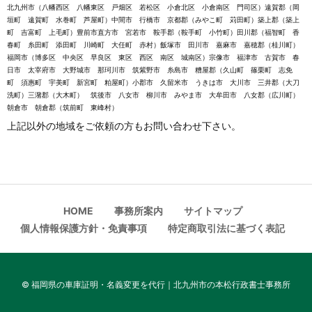
北九州市（八幡西区 八幡東区 戸畑区 若松区 小倉北区 小倉南区 門司区）遠賀郡（岡
垣町 遠賀町 水巻町 芦屋町）中間市 行橋市 京都郡（みやこ町 苅田町）築上郡（築上
町 吉富町 上毛町）豊前市直方市 宮若市 鞍手郡（鞍手町 小竹町）田川郡（福智町 香
春町 糸田町 添田町 川崎町 大任町 赤村）飯塚市 田川市 嘉麻市 嘉穂郡（桂川町）
福岡市（博多区 中央区 早良区 東区 西区 南区 城南区）宗像市 福津市 古賀市 春
日市 太宰府市 大野城市 那珂川市 筑紫野市 糸島市 糟屋郡（久山町 篠栗町 志免
町 須惠町 宇美町 新宮町 粕屋町）小郡市 久留米市 うきは市 大川市 三井郡（大刀
洗町）三潴郡（大木町） 筑後市 八女市 柳川市 みやま市 大牟田市 八女郡（広川町）
朝倉市 朝倉郡（筑前町 東峰村）
上記以外の地域をご依頼の方もお問い合わせ下さい。
HOME
事務所案内
サイトマップ
個人情報保護方針・免責事項
特定商取引法に基づく表記
©
福岡県の車庫証明・名義変更を代行｜北九州市の本松行政書士事務所