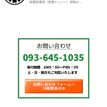
筑豊陸運局（筑豊ナンバー）管轄の ...