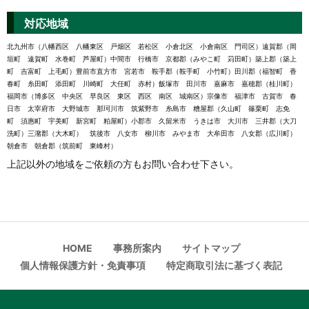
対応地域
北九州市（八幡西区 八幡東区 戸畑区 若松区 小倉北区 小倉南区 門司区）遠賀郡（岡
垣町 遠賀町 水巻町 芦屋町）中間市 行橋市 京都郡（みやこ町 苅田町）築上郡（築上
町 吉富町 上毛町）豊前市直方市 宮若市 鞍手郡（鞍手町 小竹町）田川郡（福智町 香
春町 糸田町 添田町 川崎町 大任町 赤村）飯塚市 田川市 嘉麻市 嘉穂郡（桂川町）
福岡市（博多区 中央区 早良区 東区 西区 南区 城南区）宗像市 福津市 古賀市 春
日市 太宰府市 大野城市 那珂川市 筑紫野市 糸島市 糟屋郡（久山町 篠栗町 志免
町 須惠町 宇美町 新宮町 粕屋町）小郡市 久留米市 うきは市 大川市 三井郡（大刀
洗町）三潴郡（大木町） 筑後市 八女市 柳川市 みやま市 大牟田市 八女郡（広川町）
朝倉市 朝倉郡（筑前町 東峰村）
上記以外の地域をご依頼の方もお問い合わせ下さい。
HOME
事務所案内
サイトマップ
個人情報保護方針・免責事項
特定商取引法に基づく表記