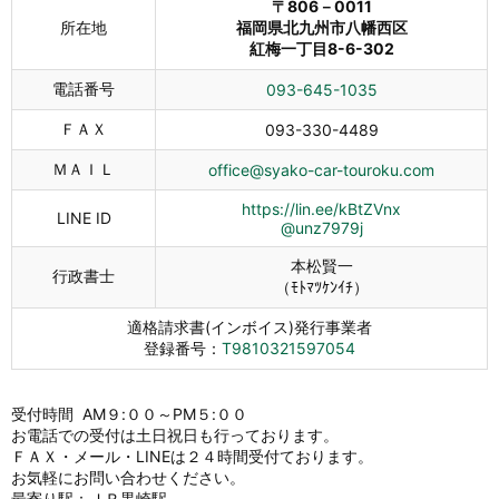
〒806－0011
所在地
福岡県北九州市八幡西区
紅梅一丁目8-6-302
電話番号
093-645-1035
ＦＡＸ
093-330-4489
ＭＡＩＬ
office@syako-car-touroku.com
https://lin.ee/kBtZVnx
LINE ID
@unz7979j
本松賢一
行政書士
（ﾓﾄﾏﾂｹﾝｲﾁ）
適格請求書(インボイス)発行事業者
登録番号：
T9810321597054
受付時間 AM９:００～PM５:００
お電話での受付は土日祝日も行っております。
ＦＡＸ・メール・LINEは２４時間受付ております。
お気軽にお問い合わせください。
最寄り駅：ＪＲ黒崎駅